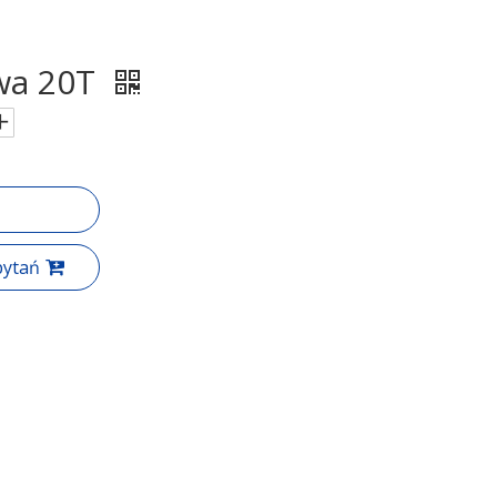
wa 20T
pytań