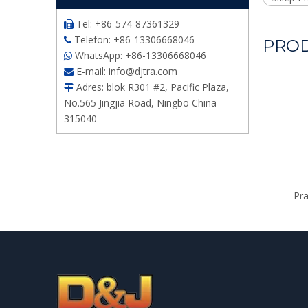
Tel: +86-574-87361329

Telefon: +86-13306668046

PRO
WhatsApp: +86-13306668046

E-mail:
info@djtra.com

Adres: blok R301 #2, Pacific Plaza,

No.565 Jingjia Road, Ningbo China
315040
Pr