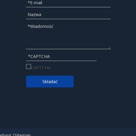
Składać
adong
|
Sitemap