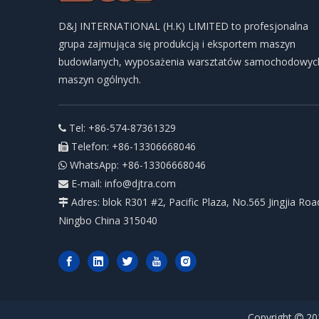
D&J INTERNATIONAL (H.K) LIMITED to profesjonalna
grupa zajmująca się produkcją i eksportem maszyn
budowlanych, wyposażenia warsztatów samochodowych
maszyn ogólnych.
Tel: +86-574-87361329

Telefon: +86-13306668046

WhatsApp: +86-13306668046

E-mail:
info@djtra.com

Adres: blok R301 #2, Pacific Plaza, No.565 Jingjia Roa

Ningbo China 315040
Copyright
202
