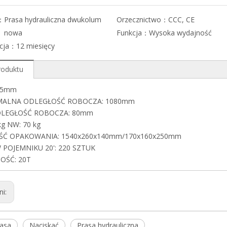
：
Prasa hydrauliczna dwukolum
Orzecznictwo：
CCC, CE
nowa
Funkcja：
Wysoka wydajność
cja：
12 miesięcy
roduktu
145mm
ALNA ODLEGŁOŚĆ ROBOCZA: 1080mm
DLEGŁOŚĆ ROBOCZA: 80mm
kg NW: 70 kg
ŚĆ OPAKOWANIA: 1540x260x140mm/170x160x250mm
 POJEMNIKU 20': 220 SZTUK
OŚĆ: 20T
ni:
rasa
Naciskać
Prasa hydrauliczna