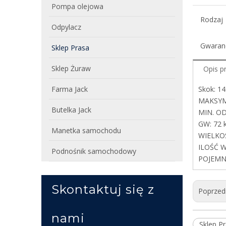
Pompa olejowa
Rodzaj
Odpylacz
Gwaran
Sklep Prasa
Sklep Żuraw
Opis p
Farma Jack
Skok: 
MAKSYM
Butelka Jack
MIN. O
GW: 72 
Manetka samochodu
WIELKO
ILOŚĆ W
Podnośnik samochodowy
POJEMN
Skontaktuj się z
Poprzed
nami
Sklep P