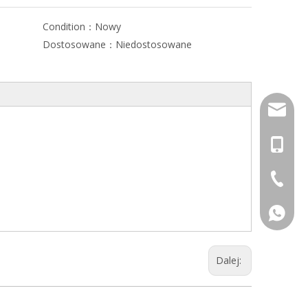
Condition：
Nowy
Dostosowane：
Niedostosowane
info@dj
+86-13
+86-574
+86-13
Dalej: