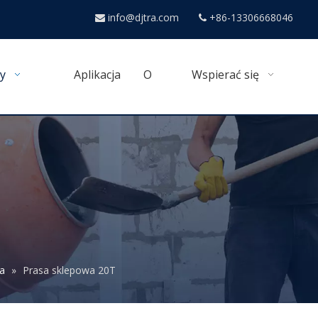
info@djtra.com
+86-13306668046


y
Aplikacja
O
Wspierać się
sa
»
Prasa sklepowa 20T