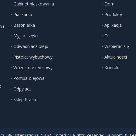
Gabinet piaskowania
Dom
Piaskarka
Produkty
Betoniarka
Aplikacja
 i
Myjka części
O
Odwadniacz oleju
Wspierać się
Pistolet wybuchowy
Aktualności
Wózek narzędziowy
Kontakt
Pompa olejowa
d,
Odpylacz
Sklep Prasa
2 D&J International ( H.K)Limited All Rights Reserved. Support By
Le