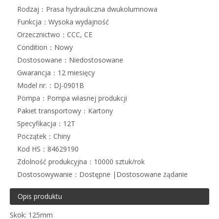
Rodzaj：
Prasa hydrauliczna dwukolumnowa
Funkcja：
Wysoka wydajność
Orzecznictwo：
CCC, CE
Condition：
Nowy
Dostosowane：
Niedostosowane
Gwarancja：
12 miesięcy
Model nr.：
DJ-0901B
Pompa：
Pompa własnej produkcji
Pakiet transportowy：
Kartony
Specyfikacja：
12T
Początek：
Chiny
Kod HS：
84629190
Zdolność produkcyjna：
10000 sztuk/rok
Dostosowywanie：
Dostępne |Dostosowane żądanie
Opis produktu
Skok: 125mm