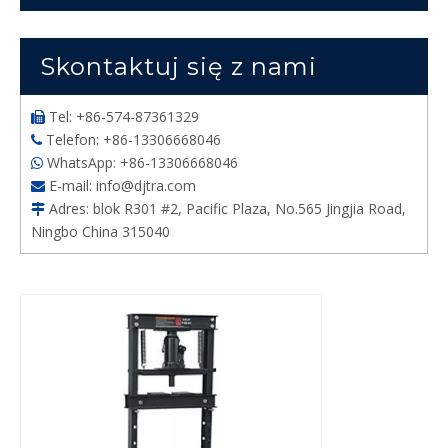
Skontaktuj się z nami
Tel: +86-574-87361329

Telefon: +86-13306668046

WhatsApp: +86-13306668046

E-mail:
info@djtra.com

Adres: blok R301 #2, Pacific Plaza, No.565 Jingjia Road,

Ningbo China 315040