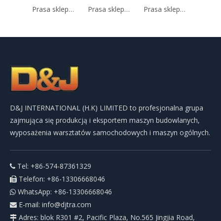
Prasa sklepowa 30T
Prasa sklepowa 20T
Prasa sklepowa 30t z manometrem
D&J INTERNATIONAL (H.K) LIMITED to profesjonalna grupa
zajmująca się produkcją i eksportem maszyn budowlanych,
wyposażenia warsztatów samochodowych i maszyn ogólnych.
Tel: +86-574-87361329

Telefon: +86-13306668046

WhatsApp: +86-13306668046

E-mail:
info@djtra.com

Adres: blok R301 #2, Pacific Plaza, No.565 Jingjia Road,
