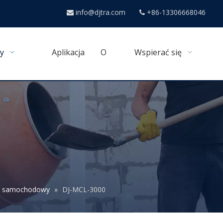
info@djtra.com
+86-13306668046


y
Aplikacja
O
Wspierać się
k samochodowy
»
DJ-MCL-3000