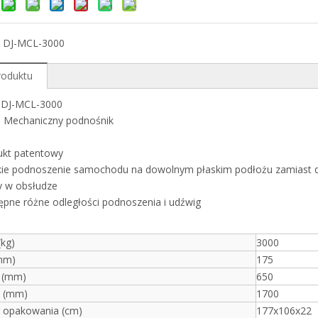
：
DJ-MCL-3000
roduktu
:
DJ-MCL-3000
:
Mechaniczny podnośnik
ukt patentowy
kie podnoszenie samochodu na dowolnym płaskim podłożu zamiast 
y w obsłudze
pne różne odległości podnoszenia i udźwig
(kg)
3000
mm)
175
 (mm)
650
ć (mm)
1700
 opakowania (cm)
177x106x22