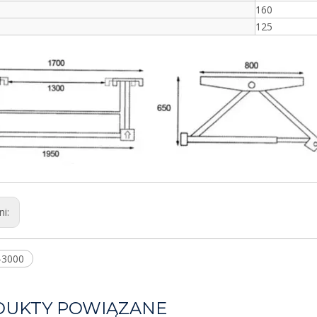
160
125
ni:
-3000
DUKTY POWIĄZANE