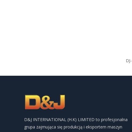
DJ
D&J INTERNATIONAL (H.K) LIMITED to profesjonalna
grupa zajmująca się produkcją i eksportem maszyn