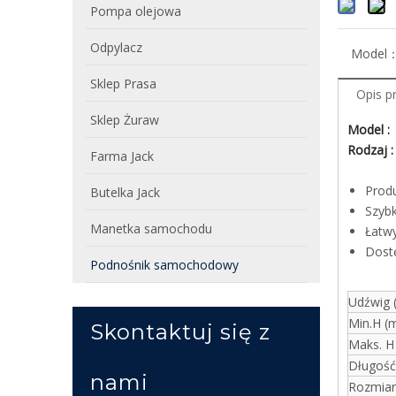
Pompa olejowa
Odpylacz
Model
Sklep Prasa
Opis p
Sklep Żuraw
Model 
Rodzaj 
Farma Jack
Prod
Butelka Jack
Szyb
Manetka samochodu
Łatw
Dostę
Podnośnik samochodowy
Udźwig 
Min.H (
Skontaktuj się z
Maks. H
Długoś
nami
Rozmiar