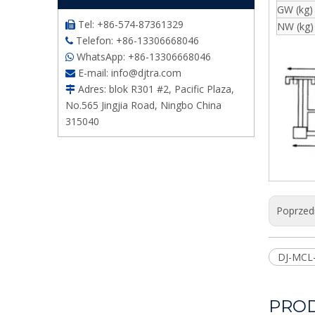
GW (kg)
Tel: +86-574-87361329

NW (kg)
Telefon: +86-13306668046

WhatsApp: +86-13306668046

E-mail:
info@djtra.com

Adres: blok R301 #2, Pacific Plaza,

No.565 Jingjia Road, Ningbo China
315040
Poprzed
DJ-MCL
PRO