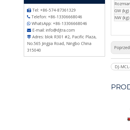
Rozmiar
Tel: +86-574-87361329
GW (kg)

Telefon: +86-13306668046

NW (kg)
WhatsApp: +86-13306668046

E-mail:
info@djtra.com

Adres: blok R301 #2, Pacific Plaza,

No.565 Jingjia Road, Ningbo China
Poprzed
315040
DJ-MCL
PRO