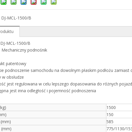
：
DJ-MCL-1500/B
roduktu
:
DJ-MCL-1500/B
:
Mechaniczny podnośnik
ukt patentowy
kie podnoszenie samochodu na dowolnym płaskim podłożu zamiast 
y w obsłudze
ość jest regulowana w celu lepszego dopasowania do różnych pojaz
pna jest inna odległość i pojemność podnoszenia
(kg)
1500
mm)
150
 (mm)
585
ć (mm)
775/1130/15