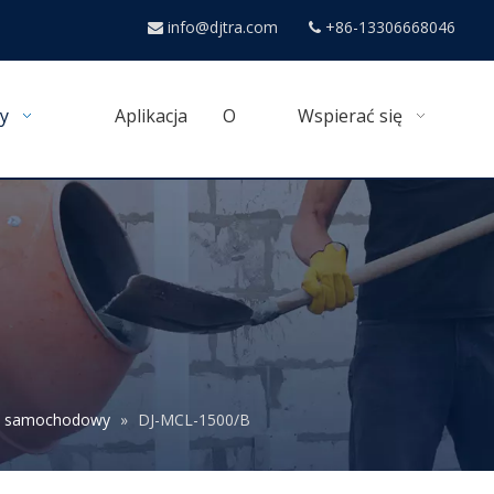
info@djtra.com
+86-13306668046


y
Aplikacja
O
Wspierać się
k samochodowy
»
DJ-MCL-1500/B