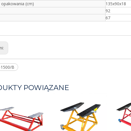
 opakowania (cm)
135x90x18
92
67
ni:
-1500/B
DUKTY POWIĄZANE