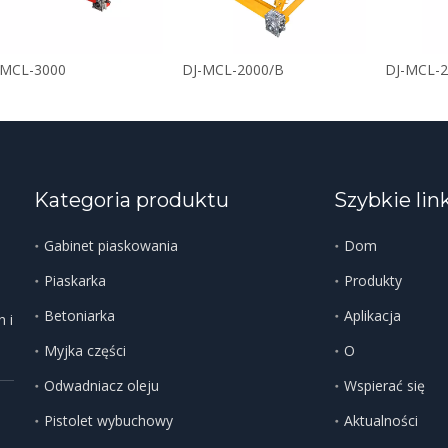
-MCL-3000
DJ-MCL-2000/B
DJ-MCL-2
Kategoria produktu
Szybkie lin
Gabinet piaskowania
Dom
Piaskarka
Produkty
Betoniarka
Aplikacja
 i
Myjka części
O
Odwadniacz oleju
Wspierać się
Pistolet wybuchowy
Aktualności