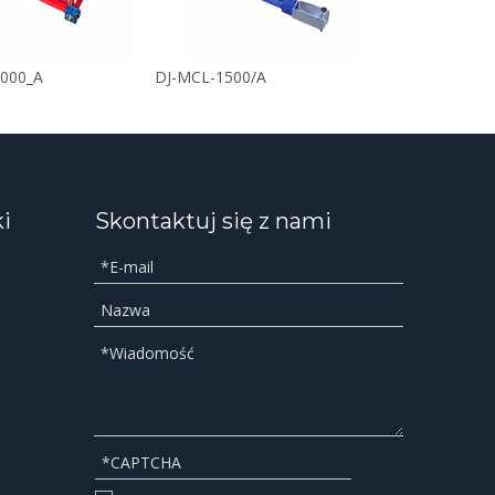
000_A
DJ-MCL-1500/A
ki
Skontaktuj się z nami