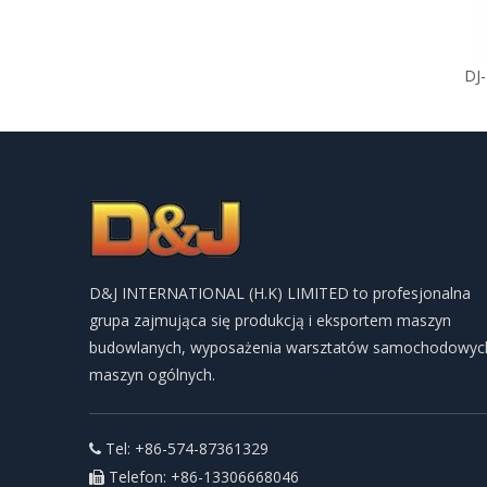
DJ
D&J INTERNATIONAL (H.K) LIMITED to profesjonalna
grupa zajmująca się produkcją i eksportem maszyn
budowlanych, wyposażenia warsztatów samochodowych
maszyn ogólnych.
Tel: +86-574-87361329

Telefon: +86-13306668046
