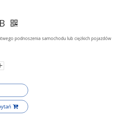
/B
łatwego podnoszenia samochodu lub ciężkich pojazdów
pytań