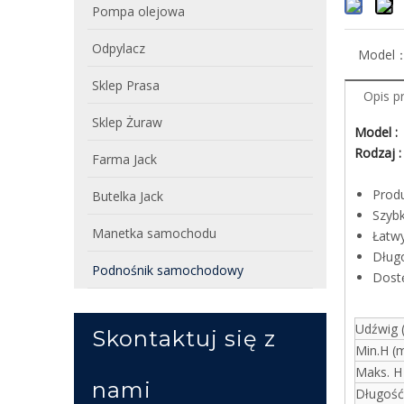
Pompa olejowa
Odpylacz
Model
Sklep Prasa
Opis p
Sklep Żuraw
Model 
Rodzaj 
Farma Jack
Prod
Butelka Jack
Szyb
Manetka samochodu
Łatw
Dług
Podnośnik samochodowy
Dostę
Udźwig 
Skontaktuj się z
Min.H (
Maks. H
nami
Długoś