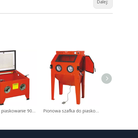
Dalej:
Szafka na piaskowanie 90L (DJ-SBC90)
Pionowa szafka do piaskowania 350L (DJ-SBC350)