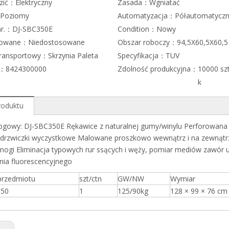
zić：
Elektryczny
Zasada：
Wgniatać
Poziomy
Automatyzacja：
Półautomatyczn
nr.：
DJ-SBC350E
Condition：
Nowy
sowane：
Niedostosowane
Obszar roboczy：
94,5X60,5X60,5
transportowy：
Skrzynia Paleta
Specyfikacja：
TUV
S：
8424300000
Zdolność produkcyjna：
10000 sz
k
roduktu
logowy: DJ-SBC350E Rękawice z naturalnej gumy/winylu Perforowana 
 i drzwiczki wyczystkowe Malowane proszkowo wewnątrz i na zewnątr
 nogi Eliminacja typowych rur ssących i węży, pomiar mediów zawó
nia fluorescencyjnego
rzedmiotu
szt/ctn
GW/NW
Wymiar
350
1
125/90kg
128 × 99 × 76 cm