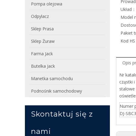
Prowad
Pompa olejowa
Układ：
Odpylacz
Model 
Dosto
Sklep Prasa
Pakiet 
Kod H
Sklep Żuraw
Farma Jack
Opis p
Butelka Jack
Nr kata
Manetka samochodu
cząstki
stalowe
Podnośnik samochodowy
oświetle
Numer p
Skontaktuj się z
DJ-SBC
nami