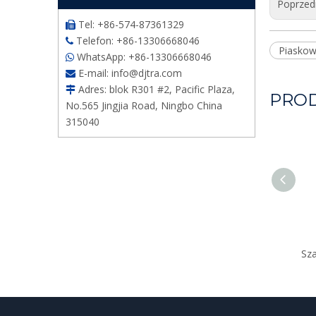
Poprzed
Tel: +86-574-87361329

Telefon: +86-13306668046

Piaskow
WhatsApp: +86-13306668046

E-mail:
info@djtra.com

Adres: blok R301 #2, Pacific Plaza,

PRO
No.565 Jingjia Road, Ningbo China
315040