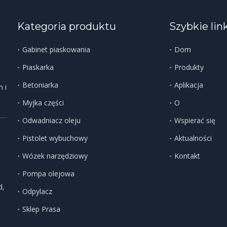
Kategoria produktu
Szybkie lin
Gabinet piaskowania
Dom
Piaskarka
Produkty
Betoniarka
Aplikacja
 i
Myjka części
O
Odwadniacz oleju
Wspierać się
Pistolet wybuchowy
Aktualności
Wózek narzędziowy
Kontakt
Pompa olejowa
d,
Odpylacz
Sklep Prasa