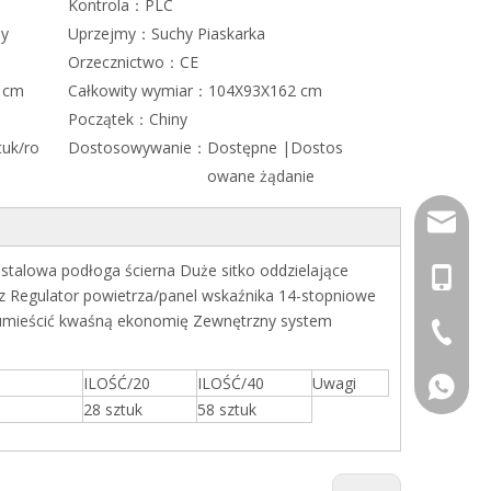
Kontrola：
PLC
y
Uprzejmy：
Suchy Piaskarka
Orzecznictwo：
CE
 cm
Całkowity wymiar：
104X93X162 cm
Początek：
Chiny
tuk/ro
Dostosowywanie：
Dostępne |Dostos
owane żądanie
info@dj
stalowa podłoga ścierna Duże sitko oddzielające
+86-13
z Regulator powietrza/panel wskaźnika 14-stopniowe
r umieścić kwaśną ekonomię Zewnętrzny system
+86-574
ILOŚĆ/20
ILOŚĆ/40
Uwagi
+86-13
28 sztuk
58 sztuk