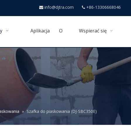
info@djtra.com
+86-13306668046


y
Aplikacja
O
Wspierać się
iaskowania
»
Szafka do piaskowania (DJ-SBC350E)