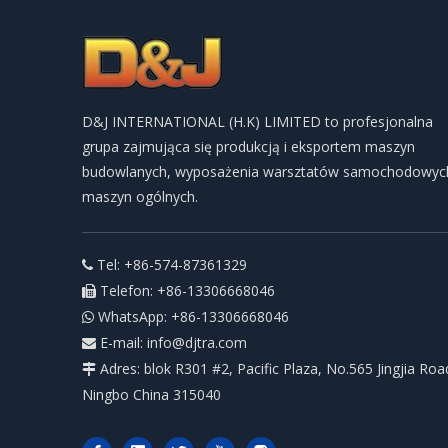
D&J INTERNATIONAL (H.K) LIMITED to profesjonalna
grupa zajmująca się produkcją i eksportem maszyn
budowlanych, wyposażenia warsztatów samochodowych
maszyn ogólnych.
Tel: +86-574-87361329

Telefon: +86-13306668046

WhatsApp: +86-13306668046

E-mail:
info@djtra.com

Adres: blok R301 #2, Pacific Plaza, No.565 Jingjia Roa

Ningbo China 315040