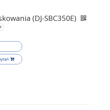
askowania (DJ-SBC350E)
pytań