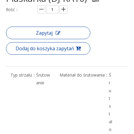
Ilość：
Zapytaj
Dodaj do koszyka zapytań
Typ strzału：
Śrutow
Materiał do śrutowania：
Ś
anie
r
u
t
s
t
al
o