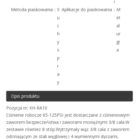
i
Metoda piaskowania：
S
Aplikacje do piaskowania：
M
u
et
c
al
h
ur
y
gi
s
a
p
r
a
y
Opis produktu
Pozycja nr: XH-RA10
Ciśnienie robocze 65-125PSI jest dostarczane z ciśnieniowym
zaworem bezpieczeństwa i zaworami mosiężnymi 3/8 cala.W
zestawie również 8 stóp.Wytrzymały wąż 3/8 cala z zaworem
odcinającym ze stali węglowej i 4 wymiennymi dyszami,