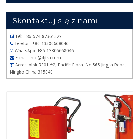
Skontaktuj się z nami
Tel: +86-574-87361329

Telefon: +86-13306668046

WhatsApp: +86-13306668046

E-mail:
info@djtra.com

Adres: blok R301 #2, Pacific Plaza, No.565 Jingjia Road,

Ningbo China 315040