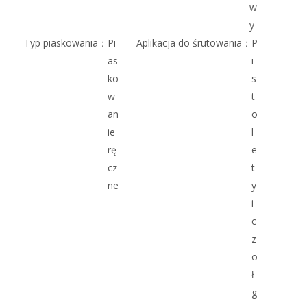
w
y
Typ piaskowania：
Pi
Aplikacja do śrutowania：
P
as
i
ko
s
w
t
an
o
ie
l
rę
e
cz
t
ne
y
i
c
z
o
ł
g