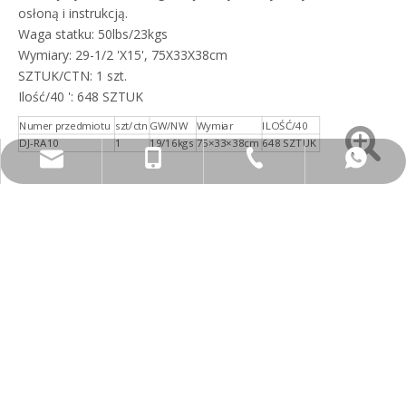
osłoną i instrukcją.
Waga statku: 50lbs/23kgs
Wymiary: 29-1/2 'X15', 75X33X38cm
SZTUK/CTN: 1 szt.
Ilość/40 ': 648 SZTUK
Numer przedmiotu
szt/ctn
GW/NW
Wymiar
ILOŚĆ/40
DJ-RA10
1
19/16kgs
75×33×38cm
648 SZTUK
+86-574-87361329
+86-13306668046
+86-13306668046
info@djtra.com
Poprzedni:
Dalej:
Piaskarka
Piaskowanie
Gabinet piaskowania
PRODUKTY POWIĄZANE