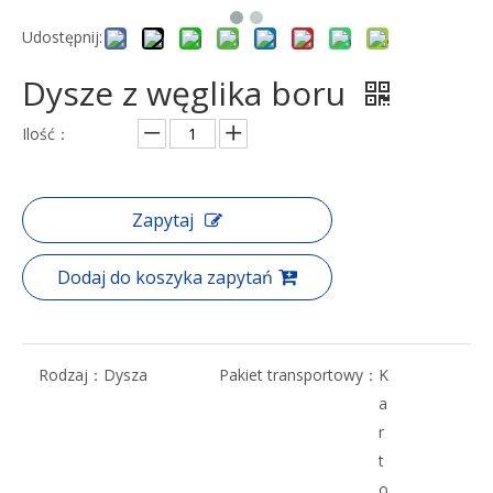
Udostępnij:
Dysze z węglika boru
Ilość：
Zapytaj
Dodaj do koszyka zapytań
Rodzaj：
Dysza
Pakiet transportowy：
K
a
r
t
o