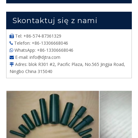
Skontaktuj się z nami
Tel: +86-574-87361329

Telefon: +86-13306668046

WhatsApp: +86-13306668046

E-mail:
info@djtra.com

Adres: blok R301 #2, Pacific Plaza, No.565 Jingjia Road,

Ningbo China 315040