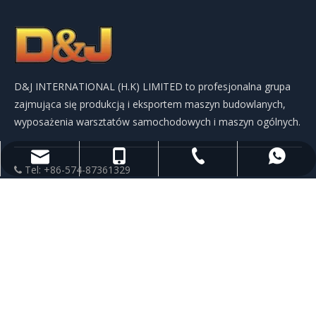
D&J INTERNATIONAL (H.K) LIMITED to profesjonalna grupa
zajmująca się produkcją i eksportem maszyn budowlanych,
wyposażenia warsztatów samochodowych i maszyn ogólnych.
+86-574-87361329
+86-13306668046
+86-13306668046
info@djtra.com
Tel: +86-574-87361329

Telefon: +86-13306668046

WhatsApp: +86-13306668046

E-mail:
info@djtra.com

Adres: blok R301 #2, Pacific Plaza, No.565 Jingjia Road,

Ningbo China 315040