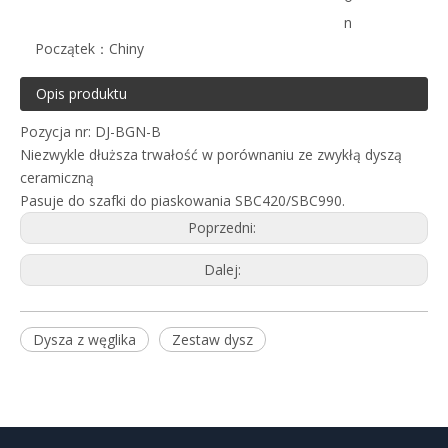
n
Początek：
Chiny
Opis produktu
Pozycja nr: DJ-BGN-B
Niezwykle dłuższa trwałość w porównaniu ze zwykłą dyszą
ceramiczną
Pasuje do szafki do piaskowania SBC420/SBC990.
Poprzedni:
Dalej:
Dysza z węglika
Zestaw dysz