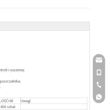
info@dj
oli i suszenia;
+86-13
puszczalnika;
+86-574
.
+86-13
ILOŚĆ/40
Uwagi
400 sztuk