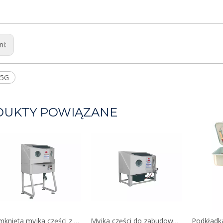
ni:
.5G
DUKTY POWIĄZANE
Zamknięta myjka części z pomocniczym systemem grzewczym
Myjka części do zabudowy na stole
Podkładka