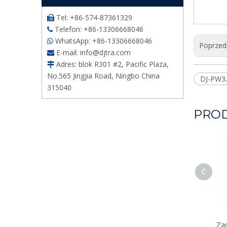
Tel: +86-574-87361329

Telefon: +86-13306668046

WhatsApp: +86-13306668046

Poprzed
E-mail:
info@djtra.com

Adres: blok R301 #2, Pacific Plaza,

No.565 Jingjia Road, Ningbo China
DJ-PW3
315040
PRO