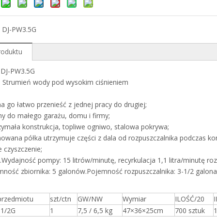
：
DJ-PW3.5G
roduktu
:
DJ-PW3.5G
:
Strumień wody pod wysokim ciśnieniem
 go łatwo przenieść z jednej pracy do drugiej;
ny do małego garażu, domu i firmy;
ymała konstrukcja, topliwe ogniwo, stalowa pokrywa;
wana półka utrzymuje części z dala od rozpuszczalnika podczas kontr
 czyszczenie;
Wydajność pompy: 15 litrów/minutę, recyrkulacja 1,1 litra/minutę roz
ność zbiornika: 5 galonów.Pojemność rozpuszczalnika: 3-1/2 galona
rzedmiotu
szt/ctn
GW/NW
Wymiar
ILOŚĆ/20
-1/2G
1
7,5 / 6,5 kg
47×36×25cm
700 sztuk
1