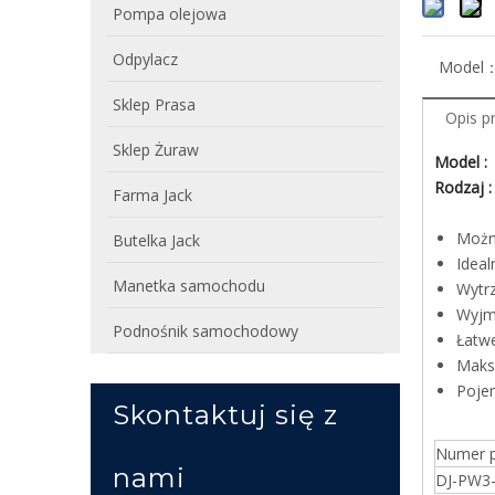
Pompa olejowa
Odpylacz
Model
Sklep Prasa
Opis p
Sklep Żuraw
Model 
Rodzaj 
Farma Jack
Można
Butelka Jack
Ideal
Manetka samochodu
Wytrz
Wyjmo
Podnośnik samochodowy
Łatwe
Maks.
Pojem
Skontaktuj się z
Numer p
nami
DJ-PW3