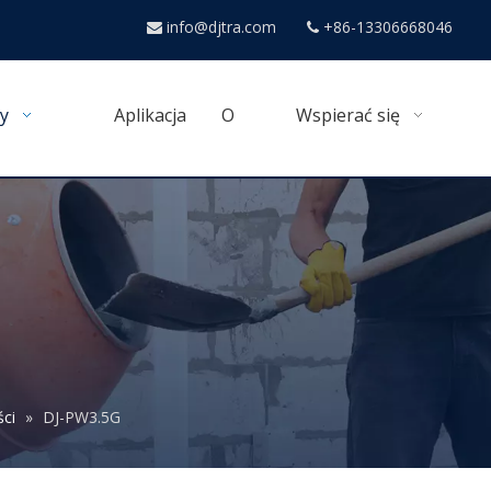
info@djtra.com
+86-13306668046


y
Aplikacja
O
Wspierać się
ści
»
DJ-PW3.5G