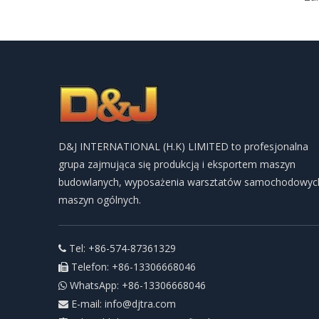
D&J INTERNATIONAL (H.K) LIMITED to profesjonalna
grupa zajmująca się produkcją i eksportem maszyn
budowlanych, wyposażenia warsztatów samochodowych
maszyn ogólnych.
Tel: +86-574-87361329

Telefon: +86-13306668046

WhatsApp: +86-13306668046

E-mail:
info@djtra.com
