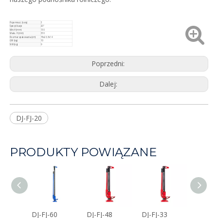
Pojemność (tony)
3
Specyfikacje
20''
Min.H (mm)
130
Maks. H (mm)
330
Rozmiar opakowania (cm)
55x26,5x14
GW (kg)
10
NW (kg)
9
Poprzedni:
Dalej:
DJ-FJ-20
PRODUKTY POWIĄZANE
DJ-FJ-60
DJ-FJ-48
DJ-FJ-33