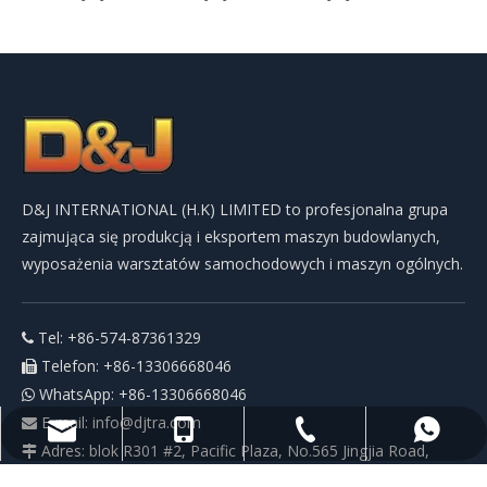
D&J INTERNATIONAL (H.K) LIMITED to profesjonalna grupa
zajmująca się produkcją i eksportem maszyn budowlanych,
wyposażenia warsztatów samochodowych i maszyn ogólnych.
Tel: +86-574-87361329

Telefon: +86-13306668046

WhatsApp: +86-13306668046

E-mail:
info@djtra.com

+86-574-87361329
+86-13306668046
+86-13306668046
info@djtra.com
Adres: blok R301 #2, Pacific Plaza, No.565 Jingjia Road,

Ningbo China 315040