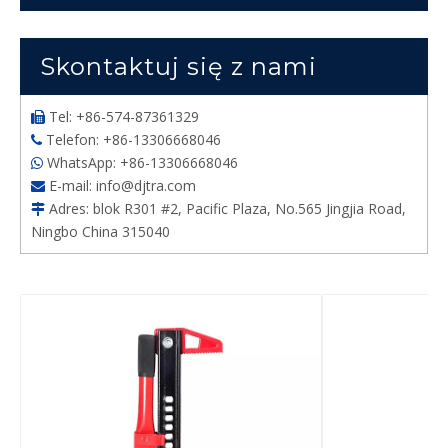
Skontaktuj się z nami
Tel: +86-574-87361329

Telefon: +86-13306668046

WhatsApp: +86-13306668046

E-mail:
info@djtra.com

Adres: blok R301 #2, Pacific Plaza, No.565 Jingjia Road,

Ningbo China 315040